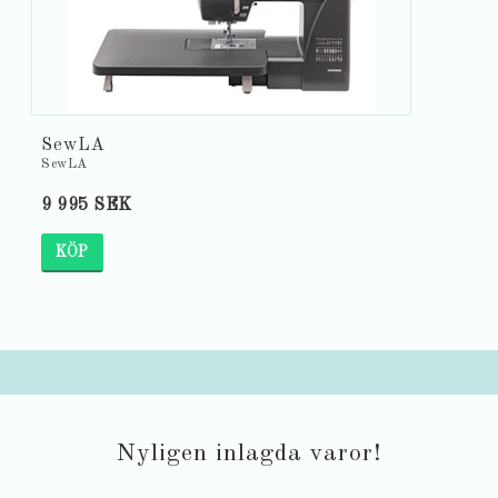
SewLA
SewLA
9 995 SEK
KÖP
Nyligen inlagda varor!