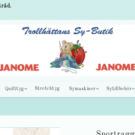
tråd.
Quilttyg
Stretchtyg
Symaskiner
Sytillbehör
Sportragg