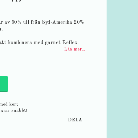
år av 60% ull från Syd-Amerika 20%
n.
att kombinera med garnet Reflex.
Läs mer...
 med kort
varar snabbt!
DELA