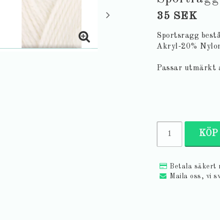
35 SEK
Sportsragg best
Akryl-20% Nylo
Passar utmärkt 
KÖP
Betala säkert
Maila oss, vi s